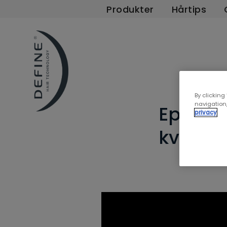
Produkter
Hårtips
By clicking
navigation,
Episode
privacy
kvinnef