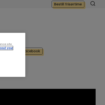
Bestill frisørtime
ance site
bout your
Del på facebook