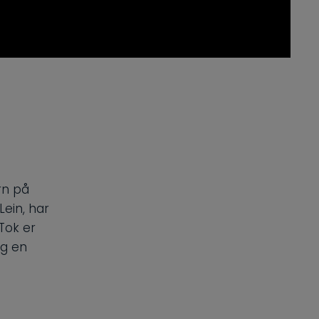
rn på
Lein, har
Tok er
eg en