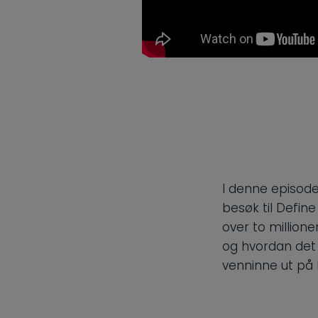
I denne episod
besøk til Define
over to millione
og hvordan det 
venninne ut på 