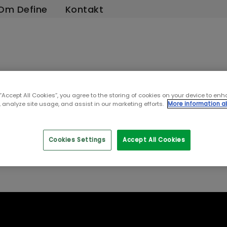
Om Define
Kontakt
 “Accept All Cookies”, you agree to the storing of cookies on your device to enh
 analyze site usage, and assist in our marketing efforts.
More information a
 6: TikTok, styling &
otball
Cookies Settings
Accept All Cookies