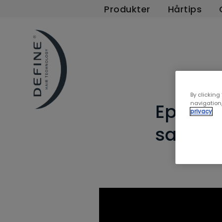
Produkter
Hårtips
By clicking
navigation,
Episode
privacy
salong