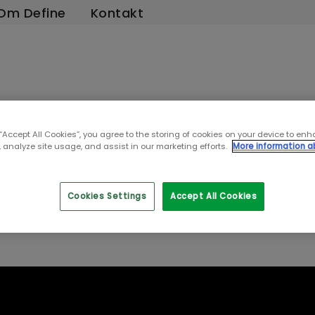
Om Define
Kontakt
 “Accept All Cookies”, you agree to the storing of cookies on your device to enh
 analyze site usage, and assist in our marketing efforts.
More information a
 4: Bli ny-dag i
en
Cookies Settings
Accept All Cookies