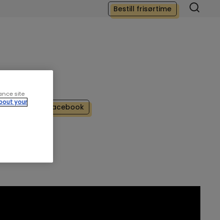
Bestill frisørtime
ance site
bout your
Del på facebook