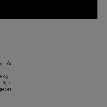
er får
ne og
urlige
gledet