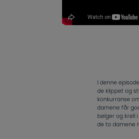
I denne episode
de klippet og st
konkurranse om 
damene får gode 
bølger og krøll 
de to damene m