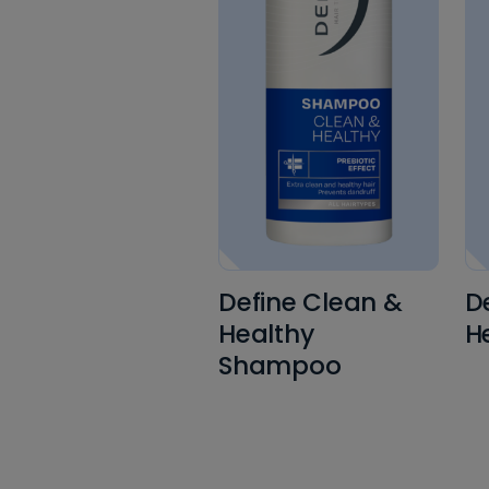
Define Clean &
D
Healthy
H
Shampoo