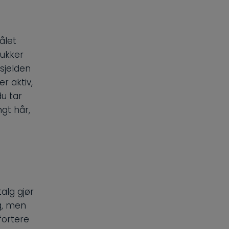
ålet
dukker
 sjelden
r aktiv,
u tar
gt hår,
alg gjør
ig, men
fortere