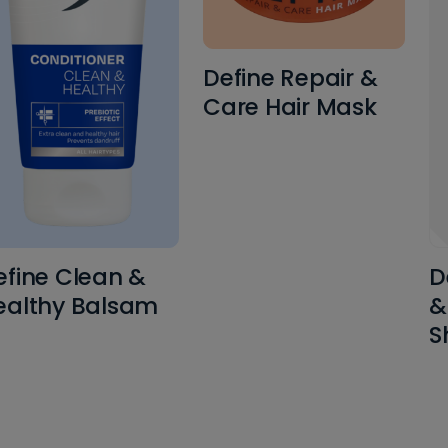
Define Repair &
Care Hair Mask
efine Clean &
D
ealthy Balsam
&
S