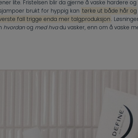
ner lite. Fristelsen blir da gjerne å vaske hardere og
 sjampoer brukt for hyppig kan
tørke ut både hår og
verste fall trigge enda mer talgproduksjon
. Løsninge
om
hvordan
og
med hva
du vasker, enn om å vaske m