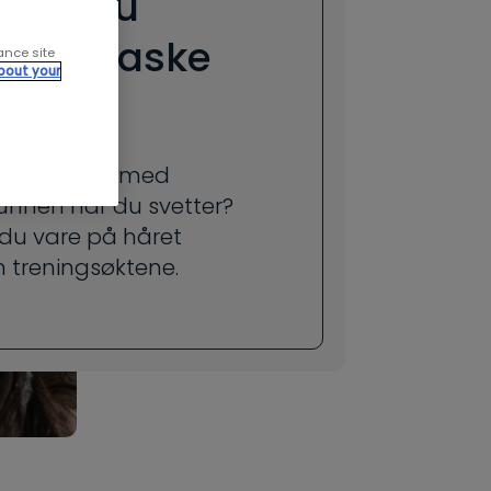
e bør du
ntlig vaske
ance site
bout your
et?
jer egentlig med
nnen når du svetter?
r du vare på håret
 treningsøktene.