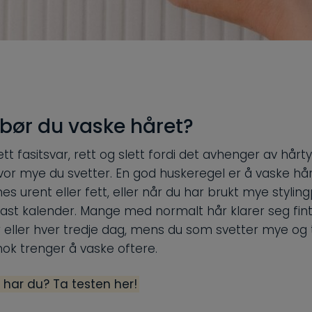
 bør du vaske håret?
ett fasitsvar, rett og slett fordi det avhenger av hårt
r mye du svetter. En god huskeregel er å vaske hår
nes urent eller fett, eller når du har brukt mye stylin
 fast kalender. Mange med normalt hår klarer seg fi
eller hver tredje dag, mens du som svetter mye og 
 nok trenger å vaske oftere.
 har du? Ta testen her!