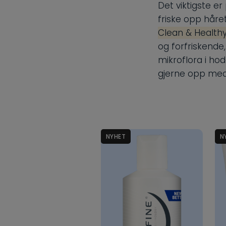
Det viktigste e
friske opp håre
Clean & Healt
og forfriskende
mikroflora i ho
gjerne opp me
NYHET
N