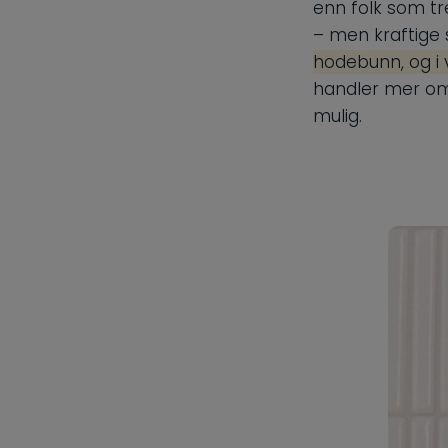
enn folk som tre
– men kraftige
hodebunn, og i 
handler mer 
mulig.