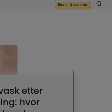
Bestill frisørtime
vask etter
ing: hvor