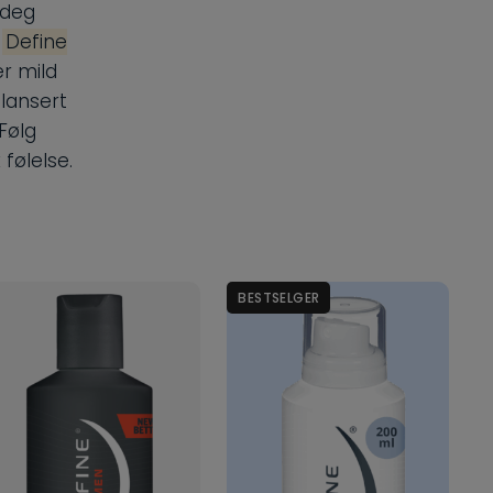
 deg
.
Define
r mild
alansert
Følg
 følelse.
BESTSELGER