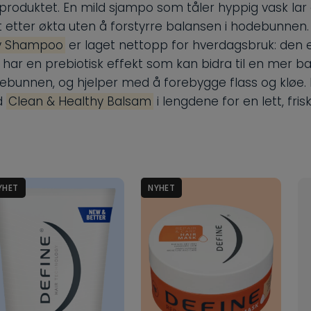
r produktet. En mild sjampo som tåler hyppig vask lar
t etter økta uten å forstyrre balansen i hodebunnen
hy Shampoo
er laget nettopp for hverdagsbruk: den e
, har en prebiotisk effekt som kan bidra til en mer b
debunnen, og hjelper med å forebygge flass og kløe. 
d
Clean & Healthy Balsam
i lengdene for en lett, frisk
YHET
NYHET