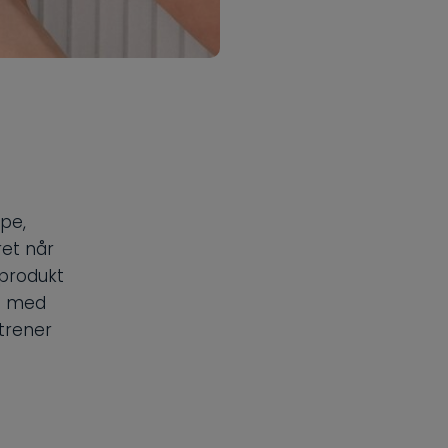
ype,
et når
gprodukt
nt med
trener