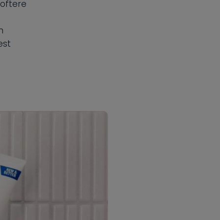
 oftere
n
est