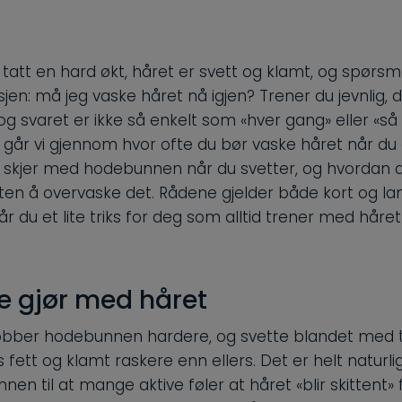
tatt en hard økt, håret er svett og klamt, og spørsm
jen: må jeg vaske håret nå igjen? Trener du jevnlig, 
og svaret er ikke så enkelt som «hver gang» eller «så
 går vi gjennom hvor ofte du bør vaske håret når du e
 skjer med hodebunnen når du svetter, og hvordan d
ten å overvaske det. Rådene gjelder både kort og lan
 får du et lite triks for deg som alltid trener med håret
e gjør med håret
jobber hodebunnen hardere, og svette blandet med t
 fett og klamt raskere enn ellers. Det er helt naturl
nen til at mange aktive føler at håret «blir skittent» 