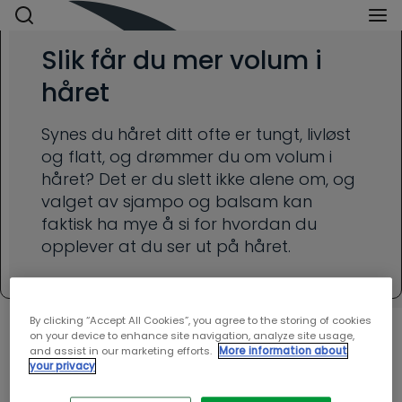
Slik får du mer volum i
håret
Synes du håret ditt ofte er tungt, livløst
og flatt, og drømmer du om volum i
håret? Det er du slett ikke alene om, og
valget av sjampo og balsam kan
faktisk ha mye å si for hvordan du
opplever at du ser ut på håret.
By clicking “Accept All Cookies”, you agree to the storing of cookies
on your device to enhance site navigation, analyze site usage,
and assist in our marketing efforts.
More information about
your privacy
Mange av oss drømmer om en lett og luftig