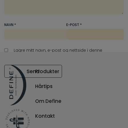
NAVN
*
E-POST
*
Lagre mitt navn, e-post og nettside i denne
nettleseren for neste gang jeg kommenterer.
Send
Produkter
Hårtips
Din e-postadresse vil ikke bli publisert.
Obligatoriske felt er merket med
*
Om Define
Kontakt