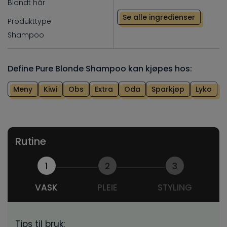
Blondt hår
Se alle ingredienser
Produkttype
Shampoo
Define Pure Blonde Shampoo kan kjøpes hos:
Meny
Kiwi
Obs
Extra
Oda
Sparkjøp
Lyko
Rutine
1
2
3
VASK
PLEIE
STYLING
Tips til bruk: