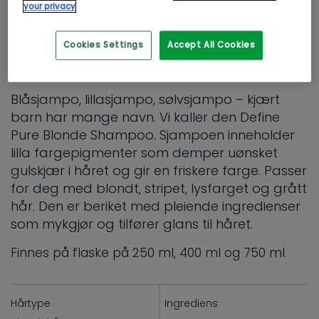
your privacy
SHAMPOO
Cookies Settings
Accept All Cookies
Define Pure Blonde Shampoo
Blåsjampo, lillasjampo, sølvsjampo – kjært
barn har mange navn. Vi kaller den Define
Pure Blonde Shampoo. Sjampoen inneholder
lilla fargepigmenter som demper uønsket
gulskjær i håret og gir en friskere farge. Passer
for deg med blondt, stripet, lysfarget og grått
hår. Den er beriket med pleiende ingredienser
som mykgjør og tilfører glans til håret.
Finnes på flaske på 250 ml, 400 ml og 750 ml.
Hårtype
Ingrediens