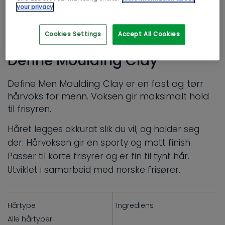
your privacy
MANN
Cookies Settings
Accept All Cookies
STYLING
Define Moulding Clay
Define Men Moulding Clay er en fast og tørr
hårvoks for menn. Voksen gir maksimalt hold
til frisyren.
Håret legges akkurat slik du vil, og holder seg
der. Hårvoksen gir en sporty og matt finish.
Passer til korte frisyrer og er fin til tynt hår.
Utviklet i samarbeid med norske frisører.
Hårtype
Ingrediens
Alle hårtyper