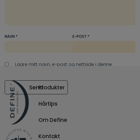
NAVN
*
E-POST
*
Lagre mitt navn, e-post og nettside i denne
nettleseren for neste gang jeg kommenterer.
Send
Produkter
Hårtips
Din e-postadresse vil ikke bli publisert.
Obligatoriske felt er merket med
*
Om Define
Kontakt