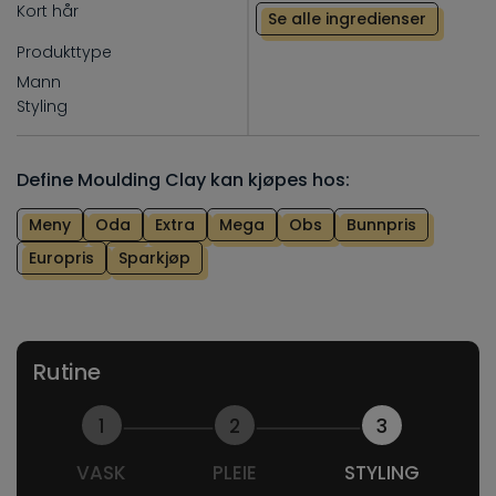
Kort hår
Se alle ingredienser
Produkttype
Mann
Styling
Define Moulding Clay kan kjøpes hos:
Meny
Oda
Extra
Mega
Obs
Bunnpris
Europris
Sparkjøp
Rutine
1
2
3
VASK
PLEIE
STYLING