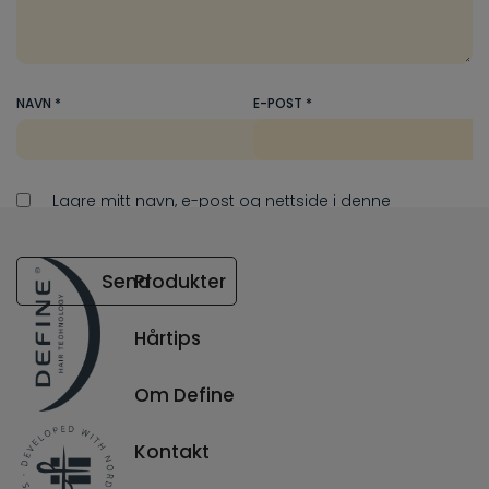
NAVN
*
E-POST
*
Lagre mitt navn, e-post og nettside i denne
nettleseren for neste gang jeg kommenterer.
Send
Produkter
Hårtips
Din e-postadresse vil ikke bli publisert.
Obligatoriske felt er merket med
*
Om Define
Kontakt