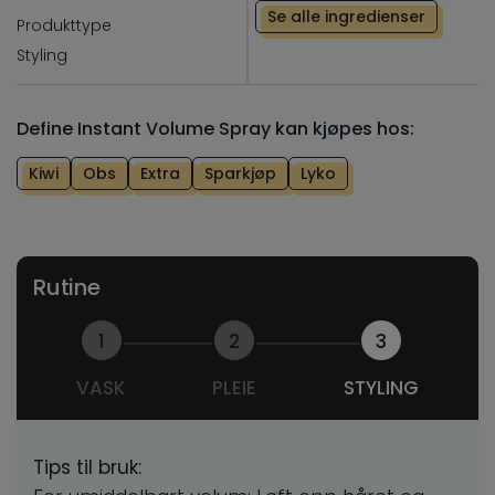
Se alle ingredienser
Produkttype
Styling
Define Instant Volume Spray kan kjøpes hos:
Kiwi
Obs
Extra
Sparkjøp
Lyko
Rutine
1
2
3
VASK
PLEIE
STYLING
Tips til bruk: