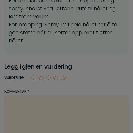
For umiddelbart volum: Løft opp håret og
spray innerst ved røttene. Rufs til håret og
løft frem volum.
For prepping: Spray litt i hele håret for å få
god støtte når du setter opp eller fletter
håret.
Legg igjen en vurdering
VURDERING
KOMMENTAR
*