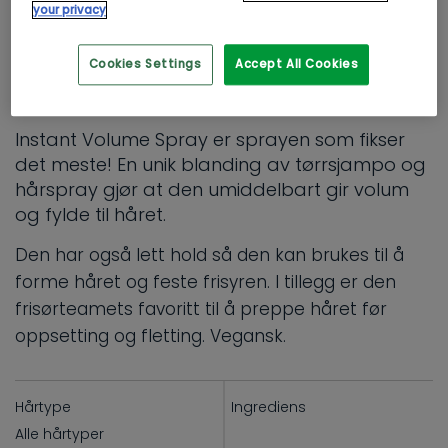
your privacy
STYLING
Cookies Settings
Accept All Cookies
Define Instant Volume Spray
Instant Volume Spray er sprayen som fikser
det meste! En unik blanding av tørrsjampo og
hårspray gjør at den umiddelbart gir volum
og fylde til håret.
Den har også lett hold så den kan brukes til å
forme håret og feste frisyren. I tillegg er den
frisørteamets favoritt til å preppe håret før
oppsetting og fletting. Vegansk.
Hårtype
Ingrediens
Alle hårtyper