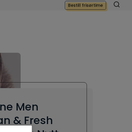
Bestill frisørtime
ine Men
an & Fresh