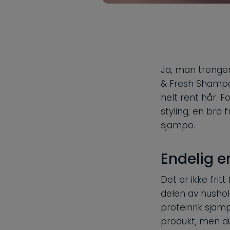
Ja, man trenge
& Fresh Shampo
helt rent hår. F
styling; en bra 
sjampo.
Endelig e
Det er ikke frit
delen av hushol
proteinrik sjamp
produkt, men du