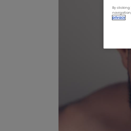
By clicking
navigation,
privacy