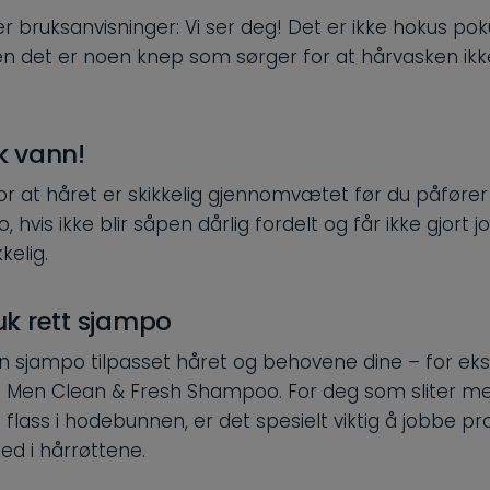
r bruksanvisninger: Vi ser deg! Det er ikke hokus pok
n det er noen knep som sørger for at hårvasken ikke 
ok vann!
or at håret er skikkelig gjennomvætet før du påfører
, hvis ikke blir såpen dårlig fordelt og får ikke gjort 
kkelig.
ruk rett sjampo
n sjampo tilpasset håret og behovene dine – for e
 Men Clean & Fresh Shampoo. For deg som sliter me
 flass i hodebunnen, er det spesielt viktig å jobbe p
ed i hårrøttene.