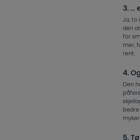
3. … 
Ja, to
den an
for sm
mer, f
rent.
4. O
Den h
påføre
skjell
bedre 
mykere
5. Tø