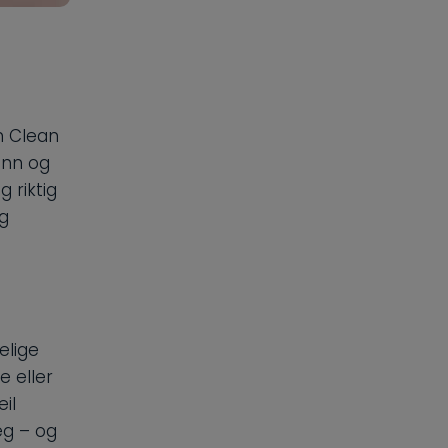
n Clean
unn og
 riktig
ig
elige
e eller
il
eg – og