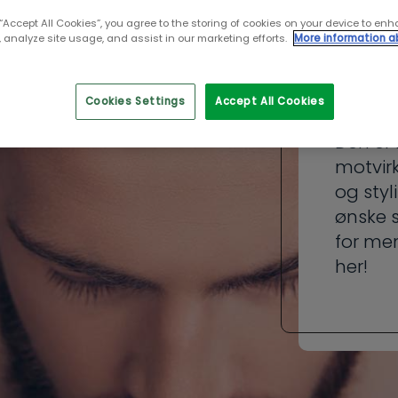
Sha
 “Accept All Cookies”, you agree to the storing of cookies on your device to enh
hår
 analyze site usage, and assist in our marketing efforts.
More information a
me
Cookies Settings
Accept All Cookies
Den er 
motvirk
og styl
ønske 
for men
her!