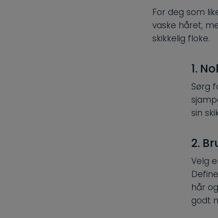
For deg som like
vaske håret, me
skikkelig floke.
1. N
Sørg f
sjampo
sin ski
2. B
Velg e
Define
hår og
godt n