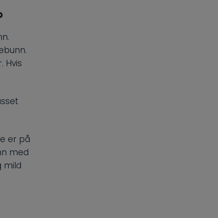
?
nn.
debunn.
. Hvis
asset
ne er på
enn med
 mild