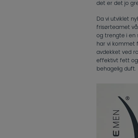
det er det jo gr
Da vi utviklet 
frisørteamet vå
og trengte i en 
har vi kommet 
avdekket ved ro
effektivt fett o
behagelig duft.