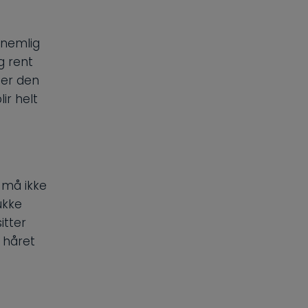
 nemlig
g rent
mer den
ir helt
 må ikke
ukke
itter
 håret