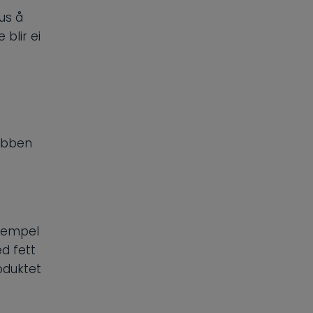
us å
blir ei
jobben
ksempel
d fett
roduktet