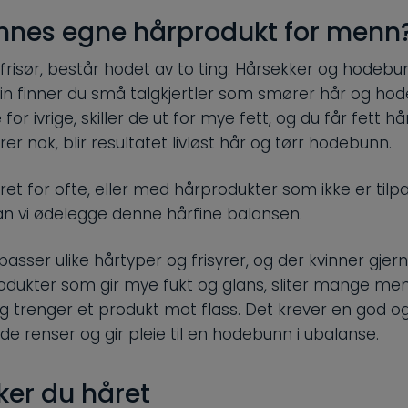
innes egne hårprodukt for menn
 frisør, består hodet av to ting: Hårsekker og hodebu
n finner du små talgkjertler som smører hår og ho
e for ivrige, skiller de ut for mye fett, og du får fett hår
er nok, blir resultatet livløst hår og tørr hodebunn.
ret for ofte, eller med hårprodukter som ikke er tilp
an vi ødelegge denne hårfine balansen.
passer ulike hårtyper og frisyrer, og der kvinner gjer
rodukter som gir mye fukt og glans, sliter mange m
 trenger et produkt mot flass. Det krever en god og
 renser og gir pleie til en hodebunn i ubalanse.
er du håret