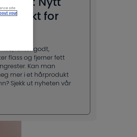
mpoo: Nytt
ance site
produkt for
bout your
nn!
mild, lukter godt,
er flass og fjerner fett
ingrester. Kan man
seg mer i et hårprodukt
n? Sjekk ut nyheten vår