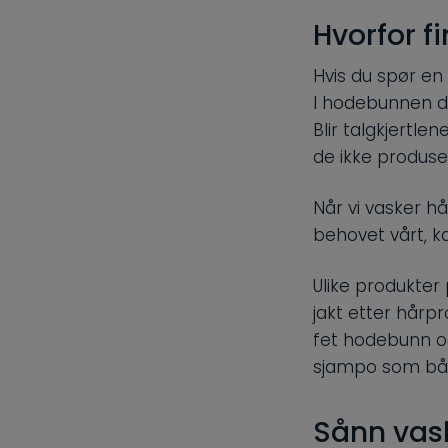
Hvorfor f
Hvis du spør en
I hodebunnen di
Blir talgkjertlen
de ikke produser
Når vi vasker hå
behovet vårt, k
Ulike produkter 
jakt etter hårp
fet hodebunn og
sjampo som både
Sånn vask