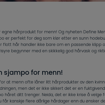
r egne hårprodukt for menn! Og nyheten Define Me
o er perfekt for deg som klør etter en sunn hodeb
or flott hår handler ikke bare om en passende klipp og
frisyre begynner med en skikkelig god hårvask og rikt
n sjampo for menn!
t for at menn ofte låner litt hårprodukter av den kvinn
dningen, men det er ikke sikkert det er en fuktgivend
o håret ditt trenger. Neida, det er ikke krise å velge fe
 får kanskje flere dårlige hårdager enn du ønsker d