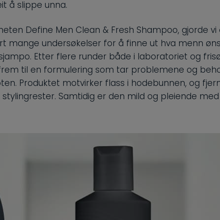
eit å slippe unna.
nyheten Define Men Clean & Fresh Shampoo, gjorde vi
rt mange undersøkelser for å finne ut hva menn øn
sjampo. Etter flere runder både i laboratoriet og fris
frem til en formulering som tar problemene og beho
ten. Produktet motvirker flass i hodebunnen, og fjer
g stylingrester. Samtidig er den mild og pleiende med