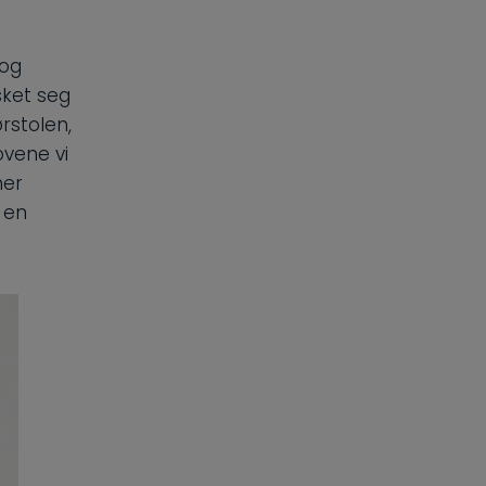
 og
sket seg
ørstolen,
vene vi
ner
 en