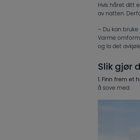
Hvis håret ditt e
av natten. Derfo
– Du kan bruke v
Varme omformer 
og la det avkjøl
Slik gjør 
1. Finn frem et
å sove med.