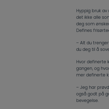
Hyppig bruk av r
det ikke alle so
deg som ønsker 
Defines frisørte
– Alt du trenge
du deg til å sov
Hvor definerte 
gangen, og hvor
mer definerte k
– Jeg har prøvd l
også godt på gan
bevegelse.