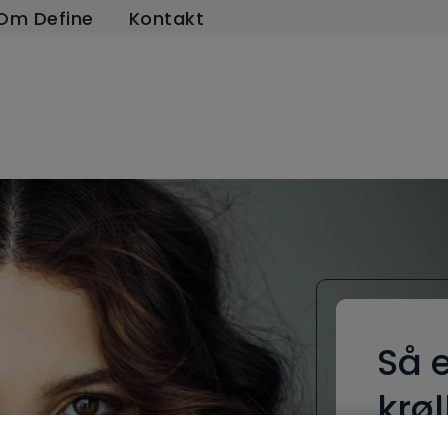
Om Define
Kontakt
Så e
krøl