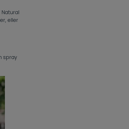
 Natural
r, eller
n spray