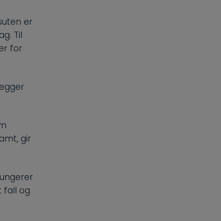
ssuten er
g. Til
er for
legger
om
amt, gir
 fungerer
 fall og