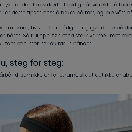
r tykt, er det ikke sikkert at fuktig hår vil rekke å tørke
r er dette tipset best å bruke på tørt, og ikke vått hå
arm føner, hvis du har dårlig tid og gjør dette på da
håret. Så rull opp, føn med sterk varme i fem minu
e i fem minutter, før du tar ut båndet.
du, steg for steg:
 hårbånd
, som ikke er for stramt, slik at det ikke er ub