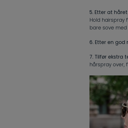
5. Etter at håre
Hold hairspray 
bare sove med 
6. Etter en god n
7. Tilfør ekstra
hårspray over, fo