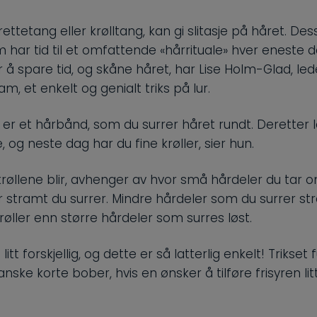
ettetang eller krølltang, kan gi slitasje på håret. De
m har tid til et omfattende «hårrituale» hver eneste da
å spare tid, og skåne håret, har Lise Holm-Glad, led
am, et enkelt og genialt triks på lur.
r er et hårbånd, som du surrer håret rundt. Deretter 
e, og neste dag har du fine krøller, sier hun.
krøllene blir, avhenger av hvor små hårdeler du tar 
 stramt du surrer. Mindre hårdeler som du surrer str
røller enn større hårdeler som surres løst.
itt forskjellig, og dette er så latterlig enkelt! Trikset
ske korte bober, hvis en ønsker å tilføre frisyren litt