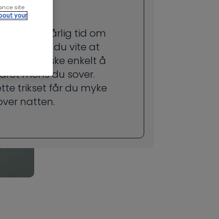
ten
ance site
bout your
 ofte har dårlig tid om
en, så bør du vite at
faktisk ganske enkelt å
håret mens du sover.
te trikset får du myke
 over natten.