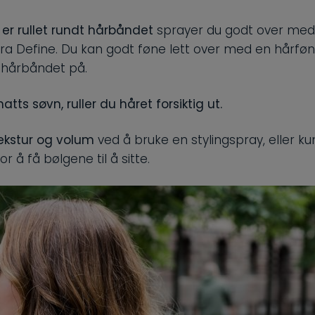
t er rullet rundt hårbåndet
sprayer du godt over med
fra Define. Du kan godt føne lett over med en hårføne
hårbåndet på.
atts søvn, ruller du håret forsiktig ut.
 tekstur og volum
ved å bruke en stylingspray, eller ku
r å få bølgene til å sitte.