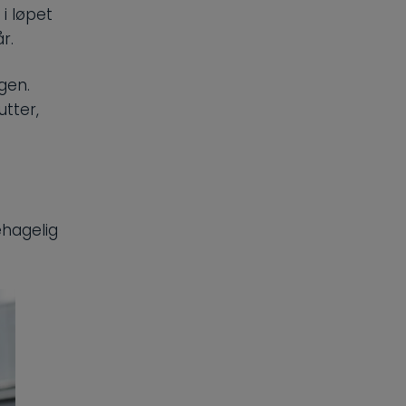
 i løpet
r.
gen.
tter,
ehagelig