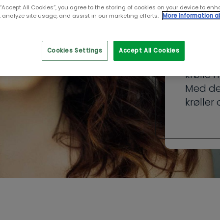
nat
 “Accept All Cookies”, you agree to the storing of cookies on your device to enh
 analyze site usage, and assist in our marketing efforts.
More information a
Hvis du
morgen
Cookies Settings
Accept All Cookies
det er 
krølle 
Med det
krøller