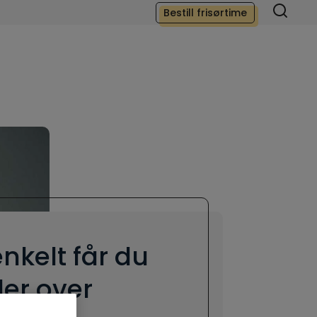
Bestill frisørtime
nkelt får du
ler over