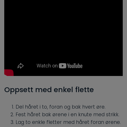
Oppsett med enkel flette
Del håret i to, foran og bak hvert øre.
Fest håret bak ørene i en knute med strikk.
Lag to enkle fletter med håret foran ørene.