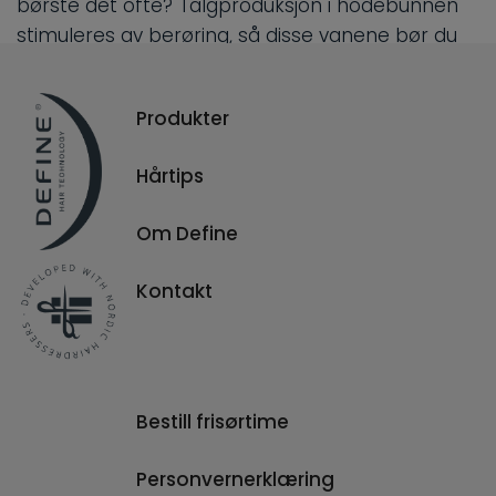
børste det ofte? Talgproduksjon i hodebunnen
stimuleres av berøring, så disse vanene bør du
endre på. Vær også obs på hvor mye du
massérer hodebunnen når du påfører sjampo i
Produkter
dusjen.
– All berøring av hodebunnen stimulerer
Hårtips
talgproduksjonen, konstaterer lederen av Define
teamet.
Om Define
Kontakt
Bestill frisørtime
Personvernerklæring