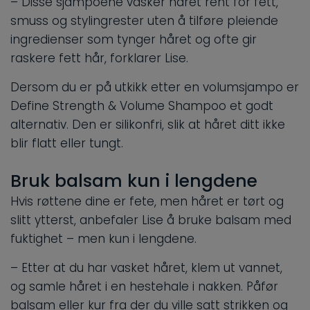
– Disse sjampoene vasker håret rent for fett,
smuss og stylingrester uten å tilføre pleiende
ingredienser som tynger håret og ofte gir
raskere fett hår, forklarer Lise.
Dersom du er på utkikk etter en volumsjampo er
Define Strength & Volume Shampoo et godt
alternativ. Den er silikonfri, slik at håret ditt ikke
blir flatt eller tungt.
Bruk balsam kun i lengdene
Hvis røttene dine er fete, men håret er tørt og
slitt ytterst, anbefaler Lise å bruke balsam med
fuktighet – men kun i lengdene.
– Etter at du har vasket håret, klem ut vannet,
og samle håret i en hestehale i nakken. Påfør
balsam eller kur fra der du ville satt strikken og