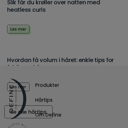
Slik får du krøller over natten med
heatless curls
Les mer
Hvordan få volum i håret: enkle tips for
fyldigere hår
Produkter
Les mer
Hårtips
Se alle hårtips
Om Define